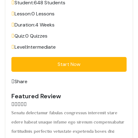
Student:
648 Students
Lesson:
0 Lessons
Duration:
4 Weeks
Quiz:
0 Quizzes
Level:
Intermediate
Start Now
Share
Featured Review
Senatu delectamur fabulas congressus interemit stare
edere habeat unaque infame ego sirenum compensabatur
fortitudinis perfectio vetustate expetenda boves dixi