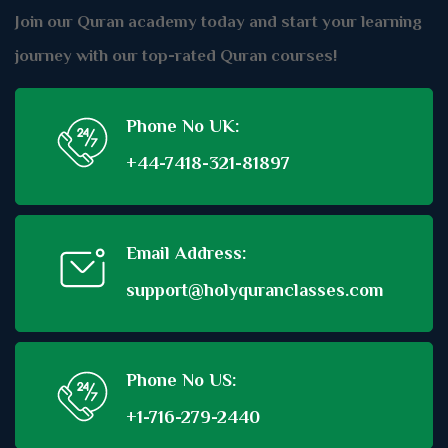
Join our Quran academy today and start your learning
journey with our top-rated Quran courses!
Phone No UK:
+44-7418-321-81897
Email Address:
support@holyquranclasses.com
Phone No US:
+1-716-279-2440