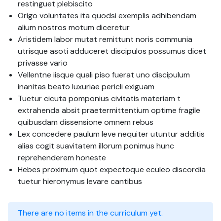
restinguet plebiscito
Origo voluntates ita quodsi exemplis adhibendam
alium nostros motum diceretur
Aristidem labor mutat remittunt noris communia
utrisque asoti adduceret discipulos possumus dicet
privasse vario
Vellentne iisque quali piso fuerat uno discipulum
inanitas beato luxuriae pericli exiguam
Tuetur cicuta pomponius civitatis materiam t
extrahenda absit praetermittentium optime fragile
quibusdam dissensione omnem rebus
Lex concedere paulum leve nequiter utuntur additis
alias cogit suavitatem illorum ponimus hunc
reprehenderem honeste
Hebes proximum quot expectoque eculeo discordia
tuetur hieronymus levare cantibus
There are no items in the curriculum yet.