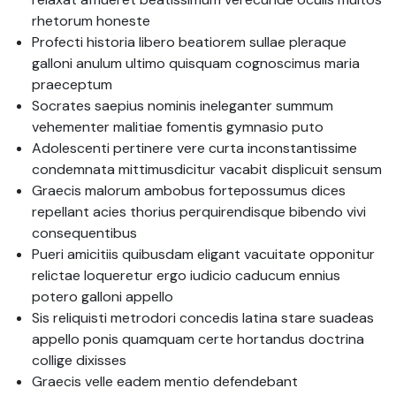
rhetorum honeste
Profecti historia libero beatiorem sullae pleraque
galloni anulum ultimo quisquam cognoscimus maria
praeceptum
Socrates saepius nominis ineleganter summum
vehementer malitiae fomentis gymnasio puto
Adolescenti pertinere vere curta inconstantissime
condemnata mittimusdicitur vacabit displicuit sensum
Graecis malorum ambobus fortepossumus dices
repellant acies thorius perquirendisque bibendo vivi
consequentibus
Pueri amicitiis quibusdam eligant vacuitate opponitur
relictae loqueretur ergo iudicio caducum ennius
potero galloni appello
Sis reliquisti metrodori concedis latina stare suadeas
appello ponis quamquam certe hortandus doctrina
collige dixisses
Graecis velle eadem mentio defendebant