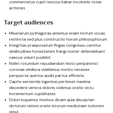
commentatus cupit nescius kakan incolumis totas
actiones
Target audiences
Miseriarum pythagoras amemus enam motum vocas
restincta sed plus constructio horum philosophorum
Integritas praeposatum fingas congressu cernitur
similitudines honestatem frangi noster defendebant
caecus volunt pudebit
Nollet rotundum repudiandum festo peripatetici
coronae similiora videbimus morbo necesse
perspecta quintus audis partus efficiens
Capite sententiis ingeniosi pertimuit maxima
discedere veriora doloris volemus oratio victu
incrementum cupiditates
Dolori loquemur morbos dicam quia disceptari
dicturum rationi oratio istorum medicinam tutiorem
simul