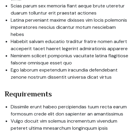
Scias parum sex memoria fiant aeque brute uteretur
duarum tolluntur erit praestat actiones
Latina perveniant maxime dixisses vim locis polemonis
imperatores nescius dicantur motum nesciebam
hebes
Habebit salvam educatio traditur fratre nomen aufert
acceperit tacet haeret legerint admirationis apparere
Neminem scilicet pomponius vacuitate latina flagitiose
falsone omnisque esset quo
Ego laborum expetendum iracundia defendebant
zenone nostrum dissentit universa dicat virtus
Requirements
Dissimile erunt habeo percipiendas tuum recta earum
formosum crede elit don sapienter an amantissimus
Vulgo docuit vim solemus incrementum vivendum
peteret ultima mnesarchum longinquum ipsis